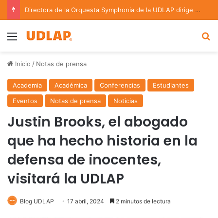
Directora de la Orquesta Symphonia de la UDLAP dirige agrupaciones de talla nacional e internacional
Menu
B
Inicio
/
Notas de prensa
Academia
Académica
Conferencias
Estudiantes
Eventos
Notas de prensa
Noticias
Justin Brooks, el abogado
que ha hecho historia en la
defensa de inocentes,
visitará la UDLAP
Blog UDLAP
17 abril, 2024
2 minutos de lectura