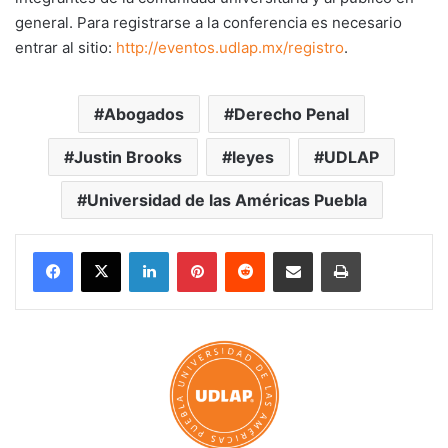
general. Para registrarse a la conferencia es necesario
entrar al sitio:
http://eventos.udlap.mx/registro
.
Abogados
Derecho Penal
Justin Brooks
leyes
UDLAP
Universidad de las Américas Puebla
LinkedIn
Pinterest
Reddit
Share via Email
Print