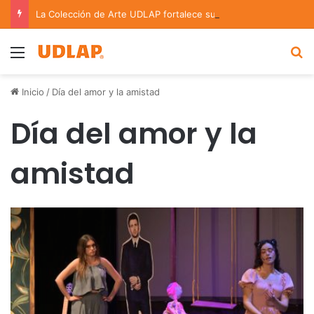
La Colección de Arte UDLAP fortalece su acervo con nuevas obras de artistas emergentes y consolidados
Menu
B
Inicio
/
Día del amor y la amistad
Día del amor y la
amistad