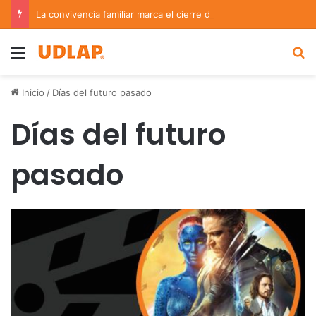
La convivencia familiar marca el cierre del Curso de Verano de Escuelas Aztecas
Menu
B
Inicio
/
Días del futuro pasado
Días del futuro
pasado