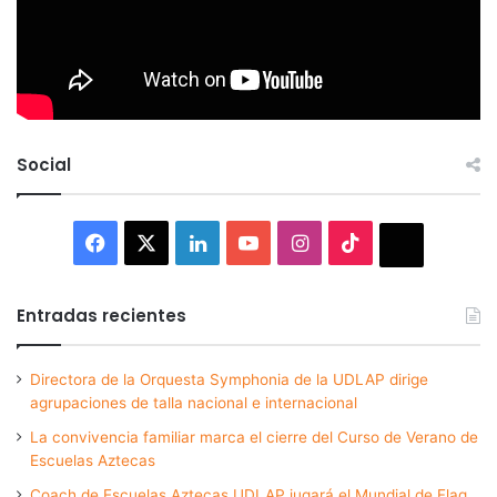
Social
Facebook
X
LinkedIn
YouTube
Instagram
TikTok
Thread
Entradas recientes
Directora de la Orquesta Symphonia de la UDLAP dirige
agrupaciones de talla nacional e internacional
La convivencia familiar marca el cierre del Curso de Verano de
Escuelas Aztecas
Coach de Escuelas Aztecas UDLAP jugará el Mundial de Flag