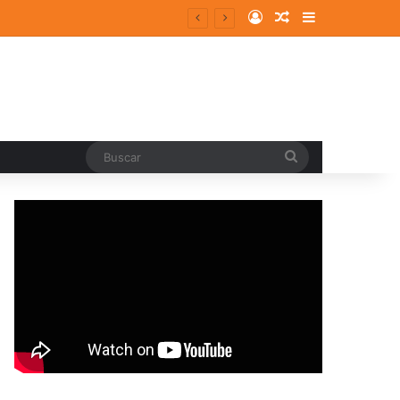
Log In
Random Article
Sidebar
entes y consolidados
Buscar