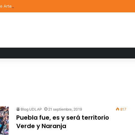
de Arte UDLAP fortalece su acervo con nuevas obras de artistas emerg
Blog UDLAP
21 septiembre, 2019
817
Puebla fue, es y será territorio
Verde y Naranja