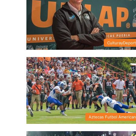
CulturayDepor
Aztecas Futbol America