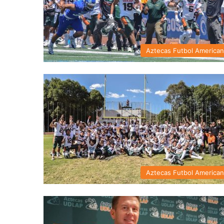
Aztecas Futbol America
Aztecas Futbol America