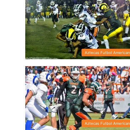
Aztecas Futbol America
Aztecas Futbol America