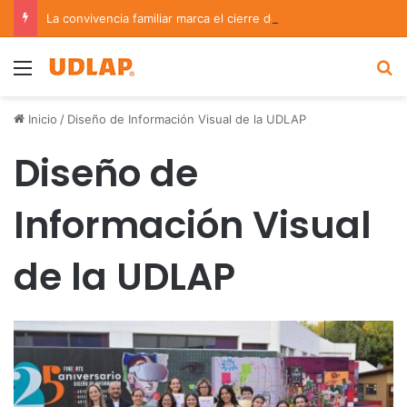
La convivencia familiar marca el cierre del Curso de Verano de Escuelas Aztecas
Menu
B
Inicio
/
Diseño de Información Visual de la UDLAP
Diseño de
Información Visual
de la UDLAP