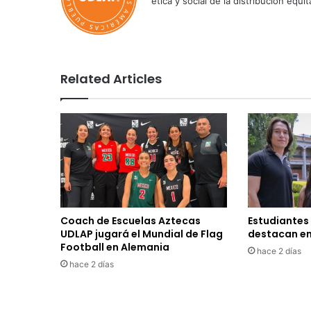
ética y social de la distribución e
Related Articles
Coach de Escuelas Aztecas
Estudiantes
UDLAP jugará el Mundial de Flag
destacan en
Football en Alemania
hace 2 días
hace 2 días