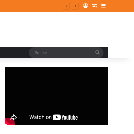
Log In
Random Article
Sidebar
Buscar