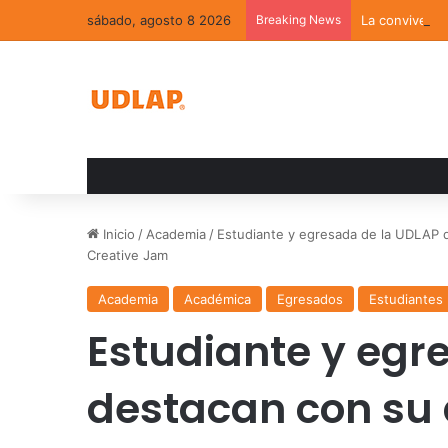
sábado, agosto 8 2026
Breaking News
La convivenci
Inicio
/
Academia
/
Estudiante y egresada de la UDLAP 
Creative Jam
Academia
Académica
Egresados
Estudiantes
Estudiante y egr
destacan con su a