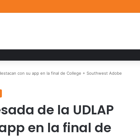
a familiar marca el cierre del Curso de Verano de Escuelas Aztecas
destacan con su app en la final de College + Southwest Adobe
esada de la UDLAP
pp en la final de