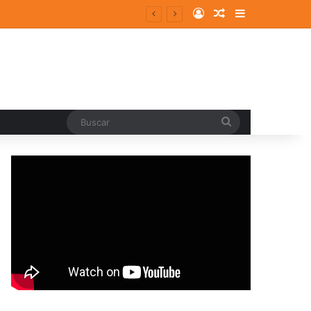
Log In
Random Article
Sidebar
Buscar