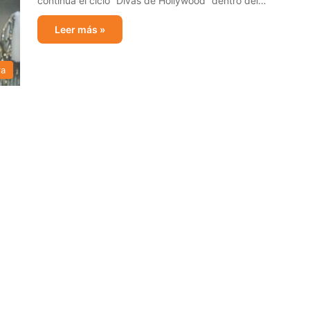
continúa el ciclo “Divas de Hollywood” dentro del…
Leer más »
ra