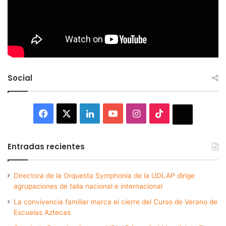
Social
Facebook
X
LinkedIn
YouTube
Instagram
TikTok
Thread
Entradas recientes
Directora de la Orquesta Symphonia de la UDLAP dirige
agrupaciones de talla nacional e internacional
La convivencia familiar marca el cierre del Curso de Verano de
Escuelas Aztecas