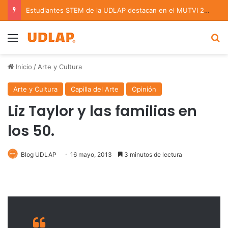
Estudiantes STEM de la UDLAP destacan en el MUTVI 2026
Menu
B
Inicio
/
Arte y Cultura
Arte y Cultura
Capilla del Arte
Opinión
Liz Taylor y las familias en
los 50.
Blog UDLAP
16 mayo, 2013
3 minutos de lectura