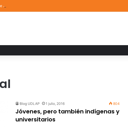
de Arte UDLAP fortalece su acervo con nuevas obras de artistas emerg
al
Blog UDLAP
1 julio, 2016
804
Jóvenes, pero también indígenas y
universitarios