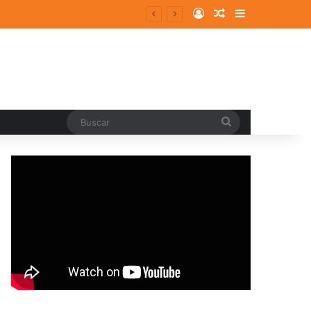
Log In
Random Article
Sidebar
entes y consolidados
Buscar