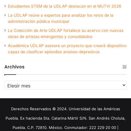
Estudiantes STEM de la UDLAP destacan en el MUTVI 2026
La UDLAP reúne a expertos para analizar los retos de la
administración pública municipal
La Colección de Arte UDLAP fortalece su acervo con nuevas
obras de artistas emergentes y consolidados
Académica UDLAP asesora un proyecto que creará dispositivo
capaz de clasificar episodios ansioso-depresivos
Archivos
Archivos
Derechos Reservados © 2024. Universidad de las Américas
Puebla. Ex hacienda Sta. Catarina Mártir S/N. San Andrés Cholula,
Puebla. C.P. 72810. México. Conmutador: 222 229 20 00 |