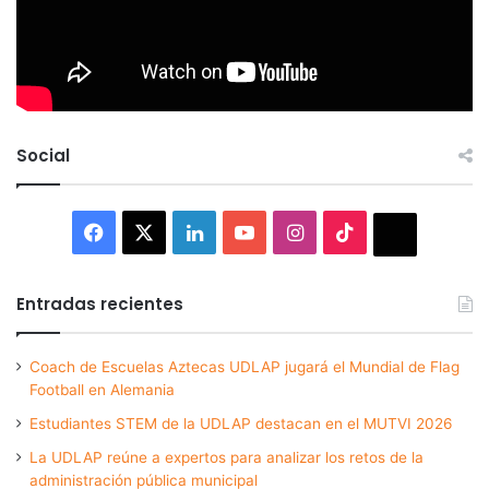
Social
Facebook
X
LinkedIn
YouTube
Instagram
TikTok
Thread
Entradas recientes
Coach de Escuelas Aztecas UDLAP jugará el Mundial de Flag
Football en Alemania
Estudiantes STEM de la UDLAP destacan en el MUTVI 2026
La UDLAP reúne a expertos para analizar los retos de la
administración pública municipal