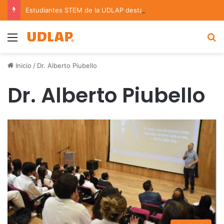
Estudiantes STEM de la UDLAP destacan en el MUTVI 2026
Menu
B
Inicio
/
Dr. Alberto Piubello
Dr. Alberto Piubello