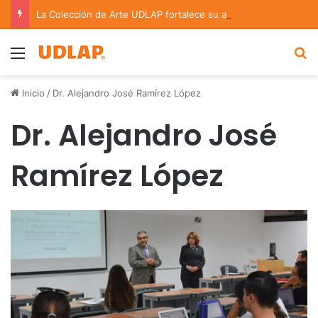
La Colección de Arte UDLAP fortalece su acervo con nuevas obras de artistas emergentes y consolidados
Menu
B
Inicio
/
Dr. Alejandro José Ramírez López
Dr. Alejandro José
Ramírez López