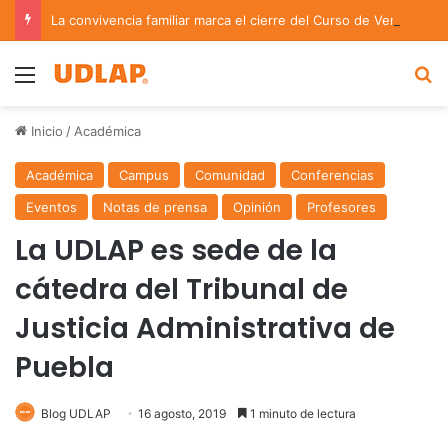
La convivencia familiar marca el cierre del Curso de Verano de Escuelas Aztecas
Menu
B
Inicio
/
Académica
Académica
Campus
Comunidad
Conferencias
Eventos
Notas de prensa
Opinión
Profesores
La UDLAP es sede de la
cátedra del Tribunal de
Justicia Administrativa de
Puebla
Blog UDLAP
16 agosto, 2019
1 minuto de lectura