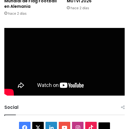
Mundial de Flag Football
MUTVI 2026
en Alemania
hace 2 días
hace 2 días
Social
Facebook
X
LinkedIn
YouTube
Instagram
TikTok
Thread