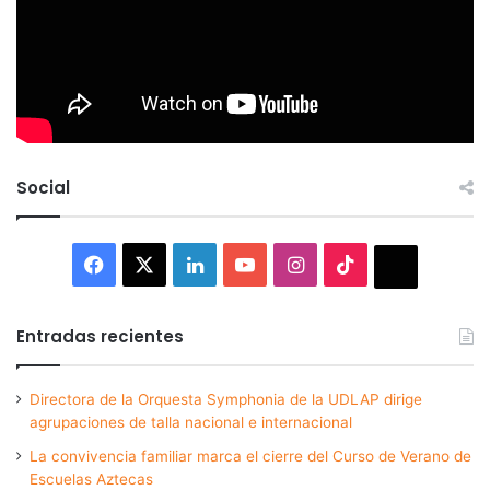
Social
Facebook
X
LinkedIn
YouTube
Instagram
TikTok
Thread
Entradas recientes
Directora de la Orquesta Symphonia de la UDLAP dirige
agrupaciones de talla nacional e internacional
La convivencia familiar marca el cierre del Curso de Verano de
Escuelas Aztecas