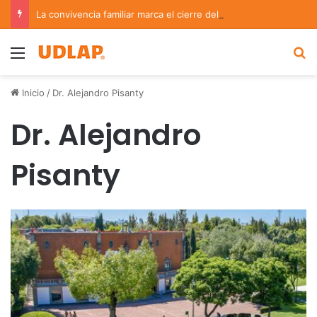
La convivencia familiar marca el cierre del Curso de Verano de Escuelas Aztecas
Menu
B
Inicio
/
Dr. Alejandro Pisanty
Dr. Alejandro
Pisanty