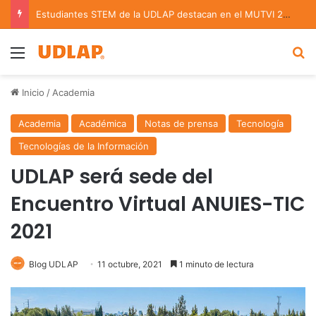
Estudiantes STEM de la UDLAP destacan en el MUTVI 2026
Menu
B
Inicio
/
Academia
Academia
Académica
Notas de prensa
Tecnología
Tecnologías de la Información
UDLAP será sede del
Encuentro Virtual ANUIES-TIC
2021
Blog UDLAP
11 octubre, 2021
1 minuto de lectura