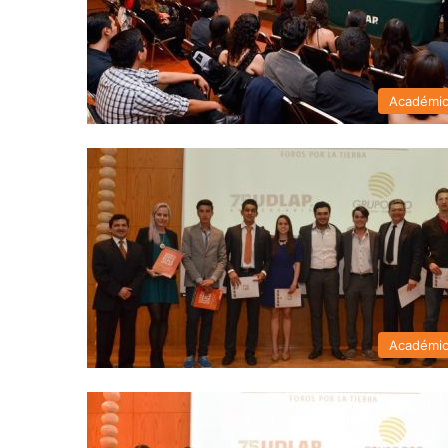
Académi
Académi