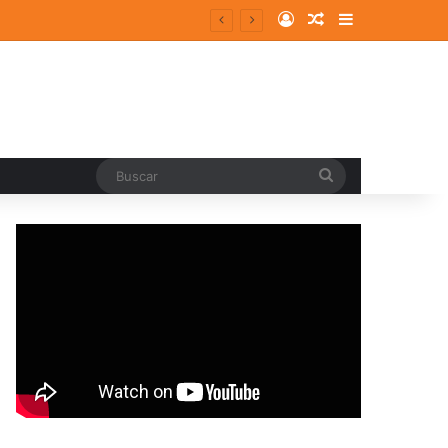
Log In
Random Article
Sidebar
Buscar