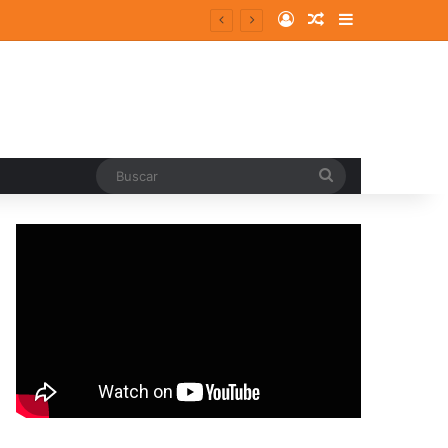
Log In
Random Article
Sidebar
Buscar