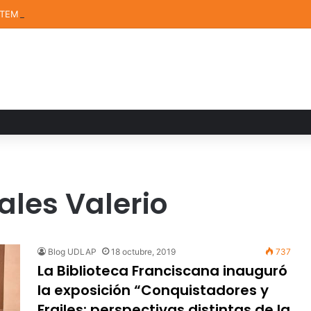
STEM de la UDLAP destacan en el MUTVI 2026
ales Valerio
Blog UDLAP
18 octubre, 2019
737
La Biblioteca Franciscana inauguró
la exposición “Conquistadores y
Frailes: perspectivas distintas de la