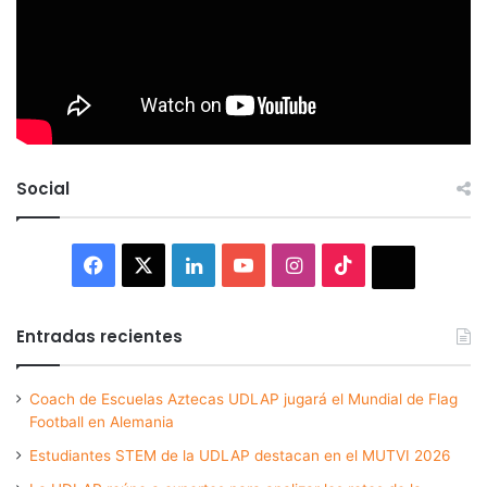
Social
Facebook
X
LinkedIn
YouTube
Instagram
TikTok
Thread
Entradas recientes
Coach de Escuelas Aztecas UDLAP jugará el Mundial de Flag
Football en Alemania
Estudiantes STEM de la UDLAP destacan en el MUTVI 2026