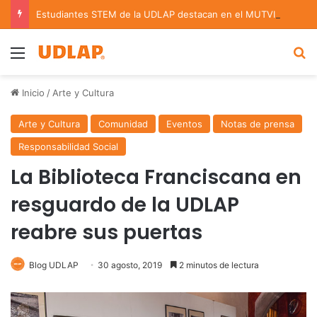
Estudiantes STEM de la UDLAP destacan en el MUTVI 2026
Menu
B
Inicio
/
Arte y Cultura
Arte y Cultura
Comunidad
Eventos
Notas de prensa
Responsabilidad Social
La Biblioteca Franciscana en
resguardo de la UDLAP
reabre sus puertas
Blog UDLAP
30 agosto, 2019
2 minutos de lectura