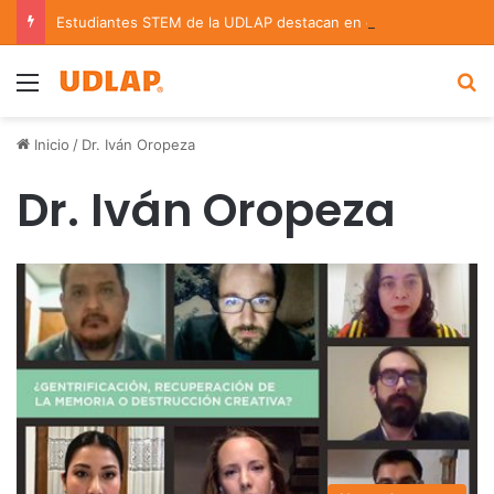
Estudiantes STEM de la UDLAP destacan en el MUTVI 2026
Menu
B
Inicio
/
Dr. Iván Oropeza
Dr. Iván Oropeza