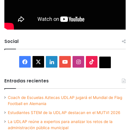
Social
Facebook
X
LinkedIn
YouTube
Instagram
TikTok
Thread
Entradas recientes
Coach de Escuelas Aztecas UDLAP jugará el Mundial de Flag
Football en Alemania
Estudiantes STEM de la UDLAP destacan en el MUTVI 2026
La UDLAP reúne a expertos para analizar los retos de la
administración pública municipal