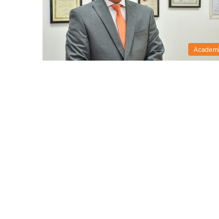
Academ