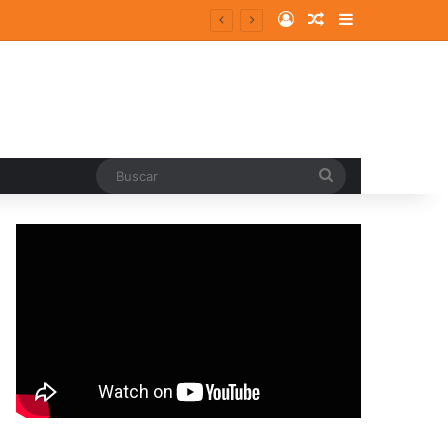
Log In
Random Article
Sidebar
Buscar