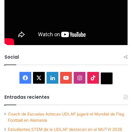
Social
Facebook
X
LinkedIn
YouTube
Instagram
TikTok
Thread
Entradas recientes
Coach de Escuelas Aztecas UDLAP jugará el Mundial de Flag
Football en Alemania
Estudiantes STEM de la UDLAP destacan en el MUTVI 2026