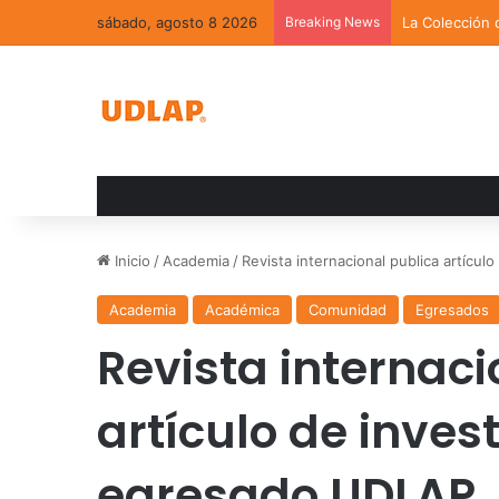
sábado, agosto 8 2026
Breaking News
La Colección 
Inicio
/
Academia
/
Revista internacional publica artícu
Academia
Académica
Comunidad
Egresados
Revista internaci
artículo de inves
egresado UDLAP