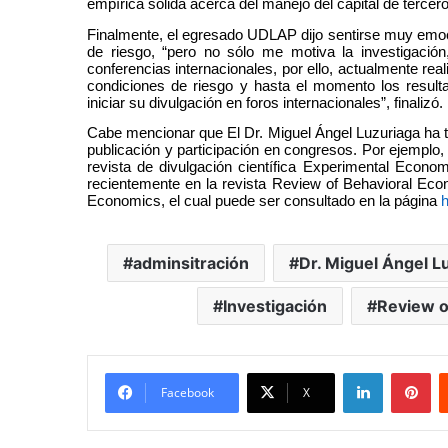
empírica sólida acerca del manejo del capital de terce
Finalmente, el egresado UDLAP dijo sentirse muy emoci
de riesgo, “pero no sólo me motiva la investigació
conferencias internacionales, por ello, actualmente rea
condiciones de riesgo y hasta el momento los result
iniciar su divulgación en foros internacionales”, finalizó.
Cabe mencionar que El Dr. Miguel Ángel Luzuriaga ha te
publicación y participación en congresos. Por ejemplo, 
revista de divulgación científica Experimental Econ
recientemente en la revista Review of Behavioral Econ
Economics, el cual puede ser consultado en la página
h
adminsitración
Dr. Miguel Ángel L
Investigación
Review o
LinkedIn
Pi
Facebook
X