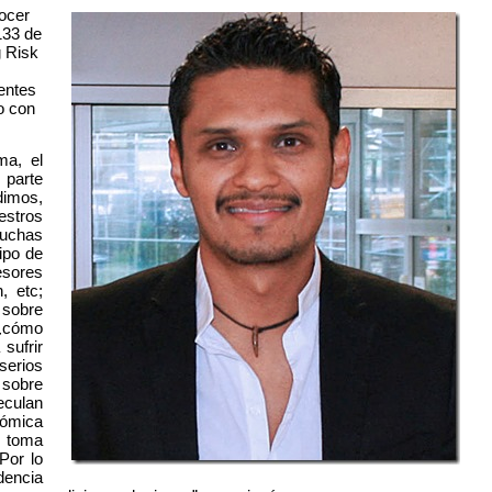
nocer
133 de
g Risk
entes
o con
ma, el
 parte
dimos,
estros
muchas
ipo de
esores
, etc;
sobre
 ¿cómo
sufrir
serios
 sobre
eculan
nómica
a toma
Por lo
idencia