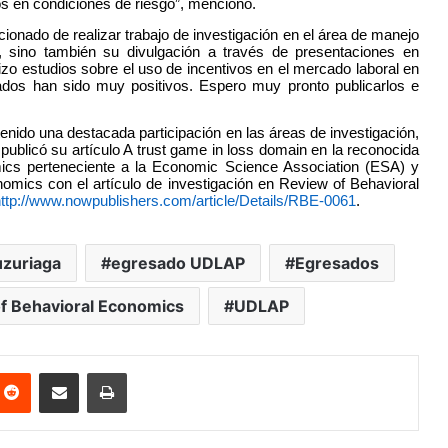
ros en condiciones de riesgo”, mencionó.
onado de realizar trabajo de investigación en el área de manejo
n, sino también su divulgación a través de presentaciones en
lizo estudios sobre el uso de incentivos en el mercado laboral en
ados han sido muy positivos. Espero muy pronto publicarlos e
nido una destacada participación en las áreas de investigación,
publicó su artículo A trust game in loss domain en la reconocida
omics perteneciente a la Economic Science Association (ESA) y
omics con el artículo de investigación en Review of Behavioral
ttp://www.nowpublishers.com/article/Details/RBE-0061
.
uzuriaga
egresado UDLAP
Egresados
f Behavioral Economics
UDLAP
nterest
Reddit
Share via Email
Print