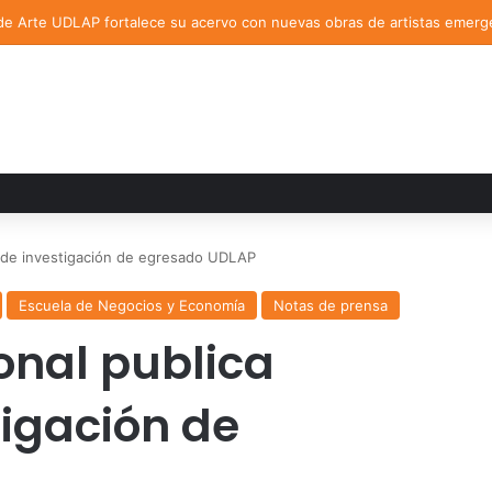
de Arte UDLAP fortalece su acervo con nuevas obras de artistas emerg
lo de investigación de egresado UDLAP
Escuela de Negocios y Economía
Notas de prensa
onal publica
tigación de