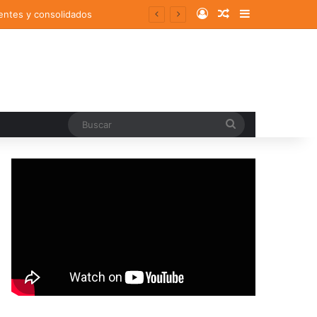
Log In
Random Article
Sidebar
entes y consolidados
Buscar