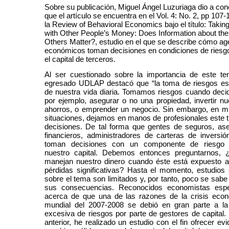
Sobre su publicación, Miguel Ángel Luzuriaga dio a co
que el artículo se encuentra en el Vol. 4: No. 2, pp 107-
la Review of Behavioral Economics bajo el título: Takin
with Other People’s Money: Does Information about the
Others Matter?, estudio en el que se describe cómo ag
económicos toman decisiones en condiciones de riesg
el capital de terceros.
Al ser cuestionado sobre la importancia de este te
egresado UDLAP destacó que “la toma de riesgos es
de nuestra vida diaria. Tomamos riesgos cuando deci
por ejemplo, asegurar o no una propiedad, invertir nu
ahorros, o emprender un negocio. Sin embargo, en 
situaciones, dejamos en manos de profesionales este t
decisiones. De tal forma que gentes de seguros, as
financieros, administradores de carteras de inversión
toman decisiones con un componente de riesgo 
nuestro capital. Debemos entonces preguntarnos,
manejan nuestro dinero cuando éste está expuesto a 
pérdidas significativas? Hasta el momento, estudios 
sobre el tema son limitados y, por tanto, poco se sabe
sus consecuencias. Reconocidos economistas esp
acerca de que una de las razones de la crisis eco
mundial del 2007-2008 se debió en gran parte a l
excesiva de riesgos por parte de gestores de capital. 
anterior, he realizado un estudio con el fin ofrecer ev