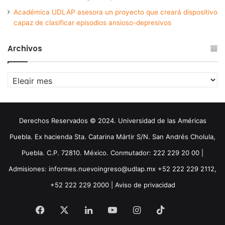
Académica UDLAP asesora un proyecto que creará dispositivo
capaz de clasificar episodios ansioso-depresivos
Archivos
Archivos
Derechos Reservados © 2024. Universidad de las Américas
Puebla. Ex hacienda Sta. Catarina Mártir S/N. San Andrés Cholula,
Puebla. C.P. 72810. México. Conmutador: 222 229 20 00 |
Admisiones: informes.nuevoingreso@udlap.mx +52 222 229 2112,
+52 222 229 2000 |
Aviso de privacidad
Facebook
X
LinkedIn
YouTube
Instagram
TikTok
Threa