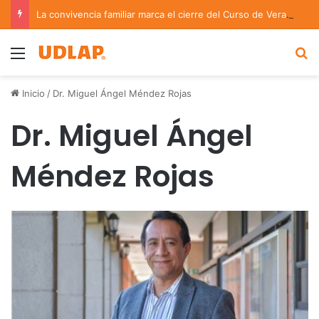
La convivencia familiar marca el cierre del Curso de Verano de Escuelas Aztecas
Menu
B
Inicio
/
Dr. Miguel Ángel Méndez Rojas
Dr. Miguel Ángel
Méndez Rojas