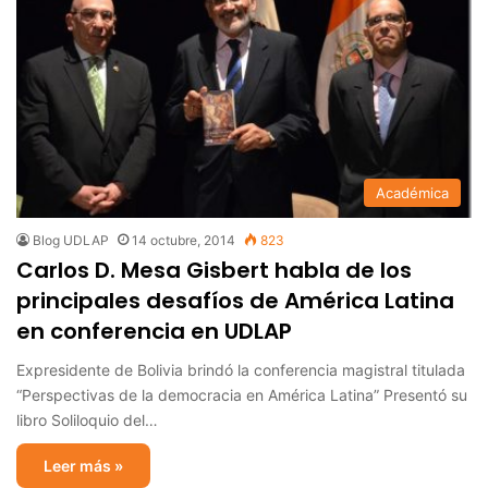
Académica
Blog UDLAP
14 octubre, 2014
823
Carlos D. Mesa Gisbert habla de los
principales desafíos de América Latina
en conferencia en UDLAP
Expresidente de Bolivia brindó la conferencia magistral titulada
“Perspectivas de la democracia en América Latina” Presentó su
libro Soliloquio del…
Leer más »