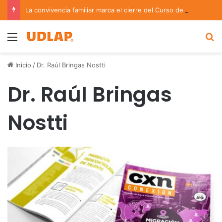
La convivencia familiar marca el cierre del Curso de Verano de Escuelas Aztecas
Menu
B
Inicio
/
Dr. Raúl Bringas Nostti
Dr. Raúl Bringas
Nostti