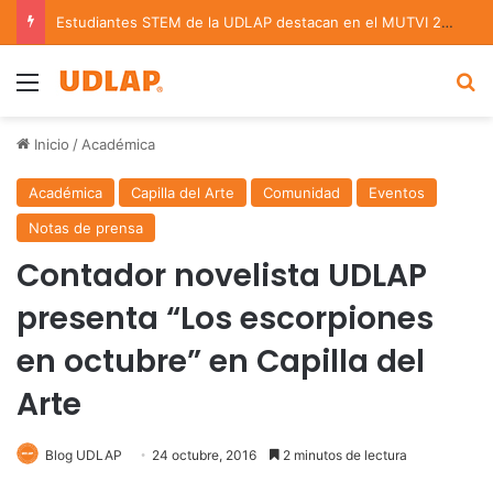
Estudiantes STEM de la UDLAP destacan en el MUTVI 2026
Menu
B
Inicio
/
Académica
Académica
Capilla del Arte
Comunidad
Eventos
Notas de prensa
Contador novelista UDLAP
presenta “Los escorpiones
en octubre” en Capilla del
Arte
Blog UDLAP
24 octubre, 2016
2 minutos de lectura