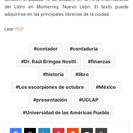
del Libro en Monterrey, Nuevo León. El texto puede
adquirirse en las principales librerías de la ciudad.
Leer
PDF
contador
contaduría
Dr. Raúl Bringas Nostti
finanzas
historia
libro
Los escorpiones de octubre
México
presentación
UDLAP
Universidad de las Américas Puebla
LinkedIn
Pinterest
Reddit
Share via Email
Print