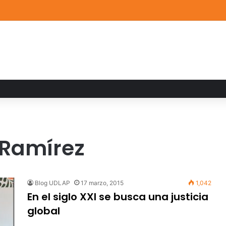
a familiar marca el cierre del Curso de Verano de Escuelas Aztecas
 Ramírez
Blog UDLAP
17 marzo, 2015
1,042
En el siglo XXI se busca una justicia
global