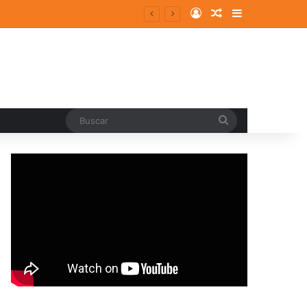
Log In
Random Article
Sidebar
Buscar