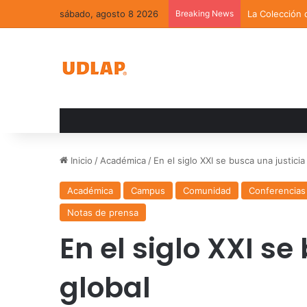
sábado, agosto 8 2026
Breaking News
La Colección 
Inicio
/
Académica
/
En el siglo XXI se busca una justicia
Académica
Campus
Comunidad
Conferencias
Notas de prensa
En el siglo XXI se
global