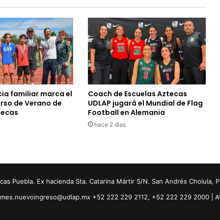
ia familiar marca el
Coach de Escuelas Aztecas
urso de Verano de
UDLAP jugará el Mundial de Flag
tecas
Football en Alemania
hace 2 días
s Puebla. Ex hacienda Sta. Catarina Mártir S/N. San Andrés Cholula, 
ormes.nuevoingreso@udlap.mx +52 222 229 2112, +52 222 229 2000 |
A