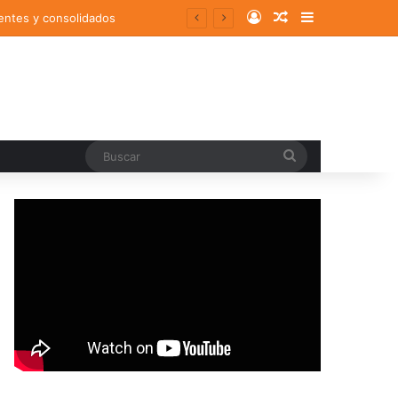
Log In
Random Article
Sidebar
entes y consolidados
Buscar