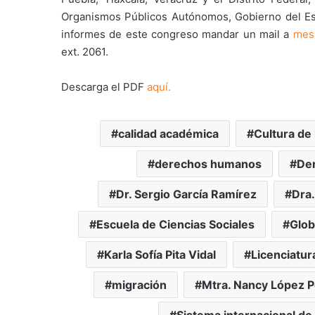
Organismos Públicos Autónomos, Gobierno del Est
informes de este congreso mandar un mail a
mes
ext. 2061.
Descarga el PDF
aquí.
calidad académica
Cultura de 
derechos humanos
Der
Dr. Sergio García Ramírez
Dra.
Escuela de Ciencias Sociales
Glob
Karla Sofía Pita Vidal
Licenciatu
migración
Mtra. Nancy López 