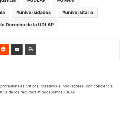
justicia
UDLAP
UNAM
bla
universidades
universitaria
de Derecho de la UDLAP
nterest
Reddit
Share via Email
Print
profesionales críticos, creativos e innovadores, con conciencia
quitativa de los recursos #TodosSomosUDLAP