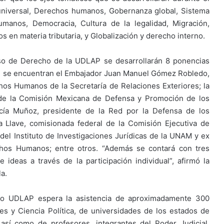
niversal, Derechos humanos, Gobernanza global, Sistema
manos, Democracia, Cultura de la legalidad, Migración,
 en materia tributaria, y Globalización y derecho interno.
so de Derecho de la UDLAP se desarrollarán 8 ponencias
que se encuentran el Embajador Juan Manuel Gómez Robledo,
hos Humanos de la Secretaría de Relaciones Exteriores; la
 de la Comisión Mexicana de Defensa y Promoción de los
cía Muñoz, presidente de la Red por la Defensa de los
a Llave, comisionada federal de la Comisión Ejecutiva de
 del Instituto de Investigaciones Jurídicas de la UNAM y ex
chos Humanos; entre otros. “Además se contará con tres
deas a través de la participación individual”, afirmó la
a.
o UDLAP espera la asistencia de aproximadamente 300
es y Ciencia Política, de universidades de los estados de
; así como de profesores, integrantes del Poder Judicial,