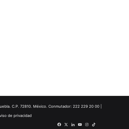
Puebla. C.P. 72810. México. Conmutador: 222 229 20 00 |
viso de privacidad
Facebook
X
LinkedIn
YouTube
Instagram
TikTok
Threads