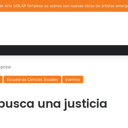
de Arte UDLAP fortalece su acervo con nuevas obras de artistas emerg
 global
Escuela de Ciencias Sociales
Eventos
 busca una justicia