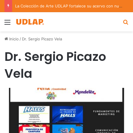
La Colección de Arte UDLAP fortalece su acervo con nuevas obras de artistas emergentes y consolidados
Menu
B
Inicio
/
Dr. Sergio Picazo Vela
Dr. Sergio Picazo
Vela