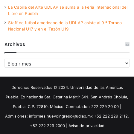
La Capilla del Arte UDLAP se suma a la Feria Internacional del
Libro en Puebla
Staff de futbol americano de la UDLAP asiste al 9.º Torneo
Nacional U17 y en el Tazón U19
Archivos
Archivos
Derechos Reservados © 2024. Universidad de las Américas
Puebla. Ex hacienda Sta. Catarina Mártir S/N. San Andrés Cholula,
Puebla. C.P. 72810. México. Conmutador: 222 229 20 00 |
Admisiones: informes.nuevoingreso@udlap.mx +52 222 229 2112,
+52 222 229 2000 |
Aviso de privacidad