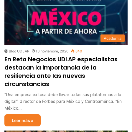
Academia
Blog UDLAP
13 noviembre, 2020
840
En Reto Negocios UDLAP especialistas
destacan la importancia de la
resiliencia ante las nuevas
circunstancias
“Una empresa exitosa debe llevar todas sus plataformas a lo
digital”: director de Forbes para México y Centroamérica. “En
México…
Leer más »