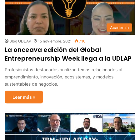
Academia
Blog UDLAP
15 noviembre, 2021
710
La onceava edición del Global
Entrepreneurship Week llega a la UDLAP
Profesionistas destacados analizan temas relacionados al
emprendimiento, innovación, ecosistemas, y modelos
sustentables de negocios.
Leer más »