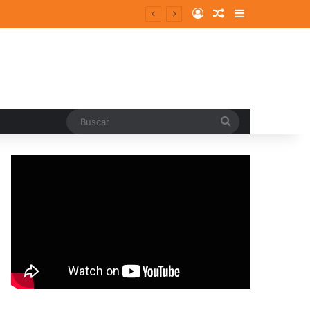
Log In
Random Article
Sidebar
Buscar