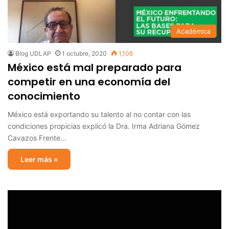
Académica
Blog UDLAP
1 octubre, 2020
1,106
México está mal preparado para
competir en una economía del
conocimiento
México está exportando su talento al no contar con las
condiciones propicias explicó la Dra. Irma Adriana Gómez
Cavazos Frente…
Leer más »