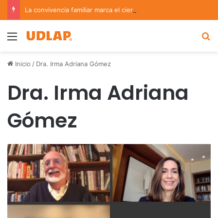
La convivencia familiar marca el cierre del Curso de Verano de Escuelas Aztecas
Menu
B
Inicio
/
Dra. Irma Adriana Gómez
Dra. Irma Adriana
Gómez