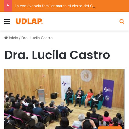
La convivencia familiar marca el cierre del Curso de Verano de Escuelas Aztecas
Menu
B
Inicio
/
Dra. Lucila Castro
Dra. Lucila Castro