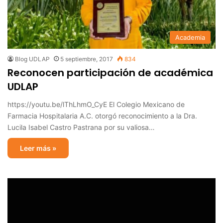
Academia
Blog UDLAP
5 septiembre, 2017
834
Reconocen participación de académica
UDLAP
https://youtu.be/lThLhmO_CyE El Colegio Mexicano de
Farmacia Hospitalaria A.C. otorgó reconocimiento a la Dra.
Lucila Isabel Castro Pastrana por su valiosa…
Leer más »