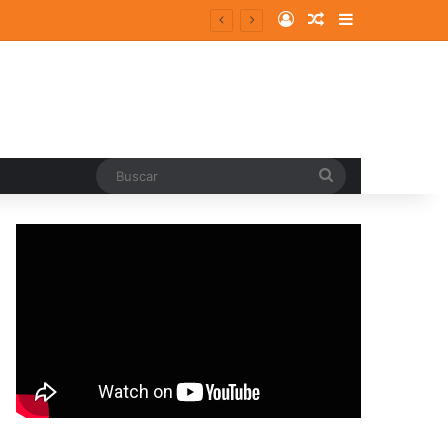
Log In
Random Article
Sidebar
Buscar