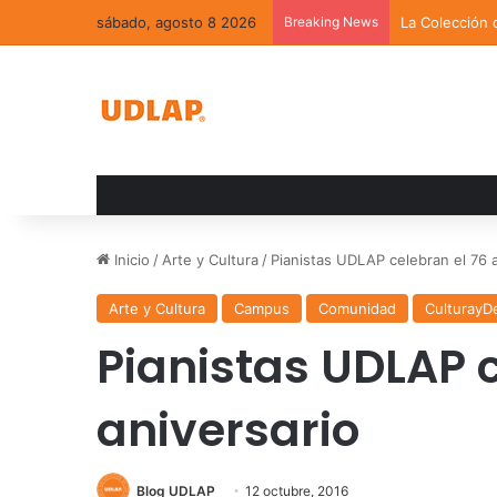
sábado, agosto 8 2026
Breaking News
La Colección 
Inicio
/
Arte y Cultura
/
Pianistas UDLAP celebran el 76 a
Arte y Cultura
Campus
Comunidad
CulturayD
Pianistas UDLAP c
aniversario
Blog UDLAP
12 octubre, 2016