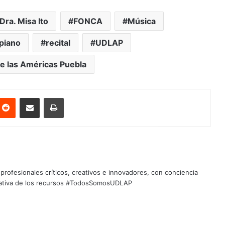
Dra. Misa Ito
FONCA
Música
piano
recital
UDLAP
e las Américas Puebla
nterest
Reddit
Share via Email
Print
profesionales críticos, creativos e innovadores, con conciencia
quitativa de los recursos #TodosSomosUDLAP