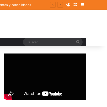
Log In
Random Article
Sidebar
entes y consolidados
Buscar