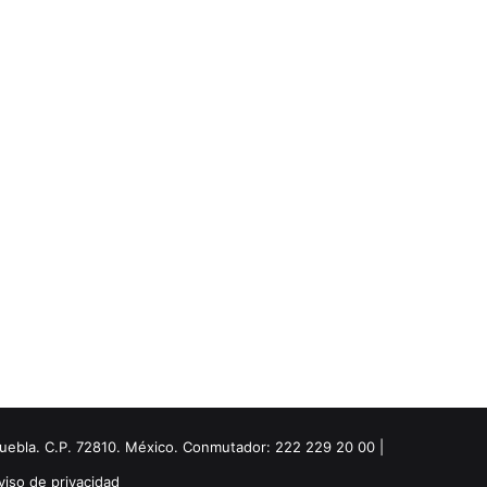
Puebla. C.P. 72810. México. Conmutador: 222 229 20 00 |
viso de privacidad