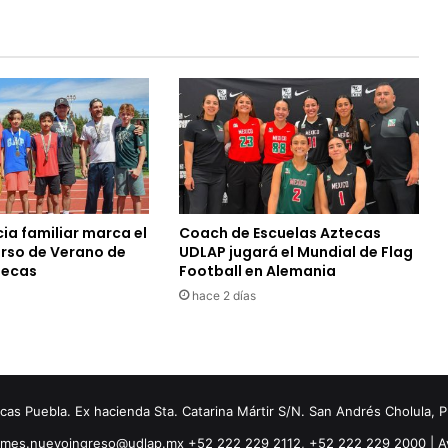
ia familiar marca el
Coach de Escuelas Aztecas
urso de Verano de
UDLAP jugará el Mundial de Flag
tecas
Football en Alemania
hace 2 días
s Puebla. Ex hacienda Sta. Catarina Mártir S/N. San Andrés Cholula, 
ormes.nuevoingreso@udlap.mx +52 222 229 2112, +52 222 229 2000 |
A