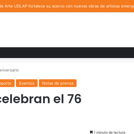
de Arte UDLAP fortalece su acervo con nuevas obras de artistas emerg
niversario
eporte
Eventos
Notas de prensa
elebran el 76
1 minuto de lectura