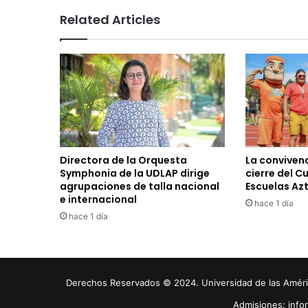
Related Articles
Directora de la Orquesta
La convivenc
Symphonia de la UDLAP dirige
cierre del C
agrupaciones de talla nacional
Escuelas Az
e internacional
hace 1 día
hace 1 día
Derechos Reservados © 2024. Universidad de las América
Admisiones: inf