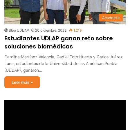
Academia
Blog UDLAP
20 diciembre, 2023
1,219
Estudiantes UDLAP ganan reto sobre
soluciones biomédicas
Carolina Martínez Valencia, Gadiel Toto Huerta y Carlos Juárez
Luna, estudiantes de la Universidad de las Américas Puebla
(UDLAP), ganaron…
Leer más »