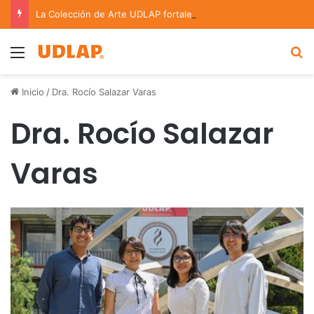
La Colección de Arte UDLAP fortalece su acervo con nuevas obras de artistas emergentes y consolidados
Menu
B
Inicio
/
Dra. Rocío Salazar Varas
Dra. Rocío Salazar
Varas