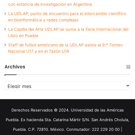
con estancia de investigación en Argentina
La UDLAP, punto de encuentro para el intercambio científico
en bioinformática y redes complejas
La Capilla del Arte UDLAP se suma a la Feria Internacional del
Libro en Puebla
Staff de futbol americano de la UDLAP asiste al 9.º Torneo
Nacional U17 y en el Tazón U19
Archivos
Archivos
Derechos Reservados © 2024. Universidad de las Américas
Puebla. Ex hacienda Sta. Catarina Mártir S/N. San Andrés Cholula,
Puebla. C.P. 72810. México. Conmutador: 222 229 20 00 |