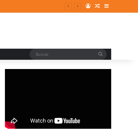
Log In
Random Article
Sidebar
entes y consolidados
Buscar