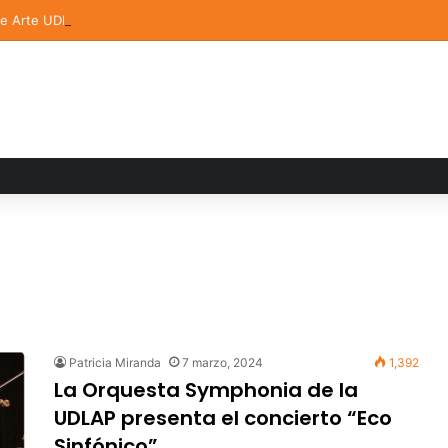
de Arte UDLAP fortalece su acervo con nuevas obras de artistas emerg
Patricia Miranda
7 marzo, 2024
1,392
La Orquesta Symphonia de la
UDLAP presenta el concierto “Eco
Sinfónico”