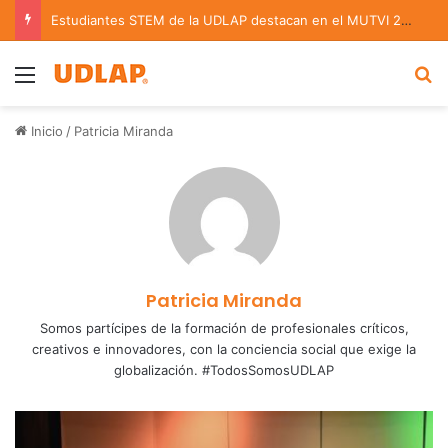
Estudiantes STEM de la UDLAP destacan en el MUTVI 2026
Menu
B
Inicio
/
Patricia Miranda
Patricia Miranda
Somos partícipes de la formación de profesionales críticos,
creativos e innovadores, con la conciencia social que exige la
globalización. #TodosSomosUDLAP