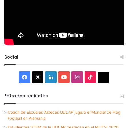
Social
Facebook
X
LinkedIn
YouTube
Instagram
TikTok
Thread
Entradas recientes
Coach de Escuelas Aztecas UDLAP jugará el Mundial de Flag
Football en Alemania
Estudiantes STEM de la UDLAP destacan en el MUTVI 2026