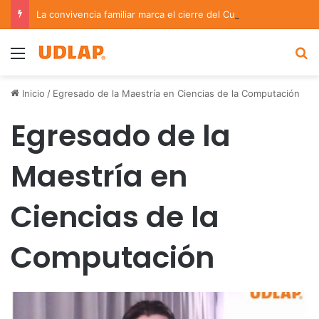
La convivencia familiar marca el cierre del Curso de Verano de Escuelas Aztecas
Menu
B
Inicio
/
Egresado de la Maestría en Ciencias de la Computación
Egresado de la
Maestría en
Ciencias de la
Computación