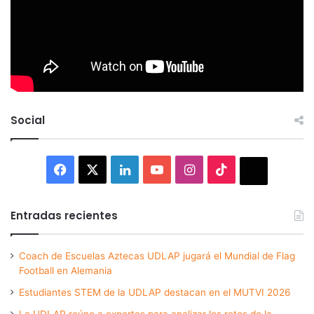
Social
Facebook
X
LinkedIn
YouTube
Instagram
TikTok
Thread
Entradas recientes
Coach de Escuelas Aztecas UDLAP jugará el Mundial de Flag
Football en Alemania
Estudiantes STEM de la UDLAP destacan en el MUTVI 2026
La UDLAP reúne a expertos para analizar los retos de la