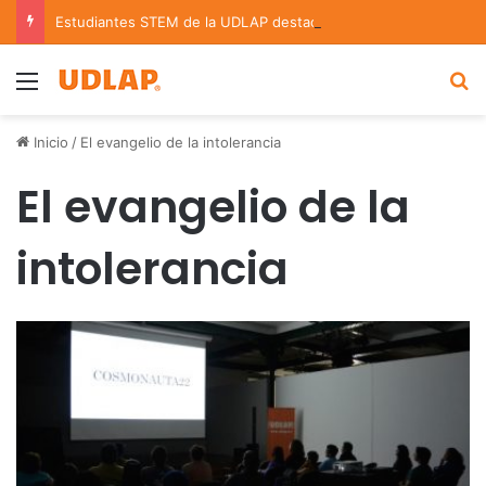
Estudiantes STEM de la UDLAP destacan en el MUTVI 2026
Menu
B
Inicio
/
El evangelio de la intolerancia
El evangelio de la
intolerancia