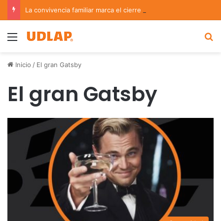
La convivencia familiar marca el cierre del Curso de Verano de Escuelas Aztecas
Menu
B
Inicio
/
El gran Gatsby
El gran Gatsby