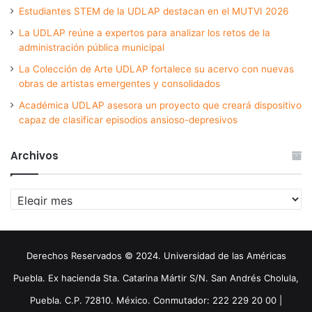
Estudiantes STEM de la UDLAP destacan en el MUTVI 2026
La UDLAP reúne a expertos para analizar los retos de la
administración pública municipal
La Colección de Arte UDLAP fortalece su acervo con nuevas
obras de artistas emergentes y consolidados
Académica UDLAP asesora un proyecto que creará dispositivo
capaz de clasificar episodios ansioso-depresivos
Archivos
Archivos
Derechos Reservados © 2024. Universidad de las Américas
Puebla. Ex hacienda Sta. Catarina Mártir S/N. San Andrés Cholula,
Puebla. C.P. 72810. México. Conmutador: 222 229 20 00 |