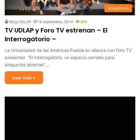
Académica
Blog UDLAP
18 septiembre, 2014
993
TV UDLAP y Foro TV estrenan – El
Interrogatorio –
La Universidad de las Américas Puebla en alianza con Foro TV
presentan “El Interrogatorio, un espacio cerrado para
preguntas abiertas”,…
Leer más »