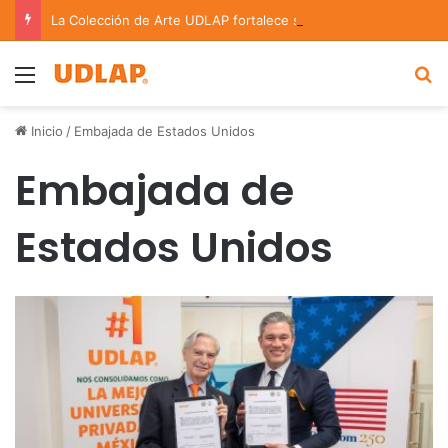
La Colección de Arte UDLAP fortalece su acervo con nuevas obras de artistas emergentes y consolidados
Menu
B
Inicio
/
Embajada de Estados Unidos
Embajada de
Estados Unidos