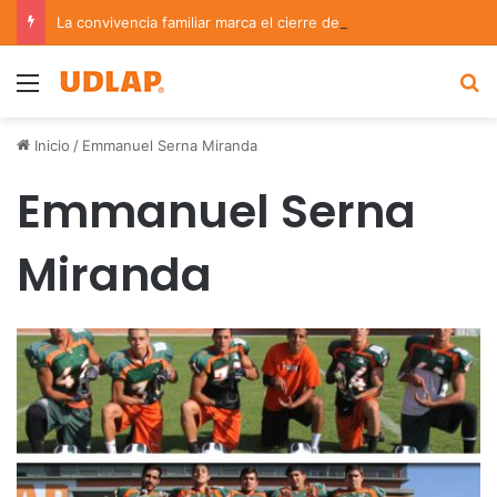
La convivencia familiar marca el cierre del Curso de Verano de Escuelas Aztecas
Menu
B
Inicio
/
Emmanuel Serna Miranda
Emmanuel Serna
Miranda