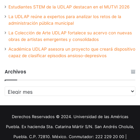
Estudiantes STEM de la UDLAP destacan en el MUTVI 2026
La UDLAP reúne a expertos para analizar los retos de la
administración pública municipal
La Colección de Arte UDLAP fortalece su acervo con nuevas
obras de artistas emergentes y consolidados
Académica UDLAP asesora un proyecto que creará dispositivo
capaz de clasificar episodios ansioso-depresivos
Archivos
Archivos
Derechos Reservados © 2024. Universidad de las Américas
Puebla. Ex hacienda Sta. Catarina Mártir S/N. San Andrés Cholula,
Puebla. C.P. 72810. México. Conmutador: 222 229 20 00 |