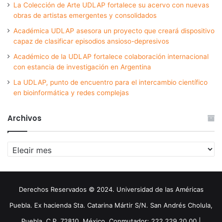
La Colección de Arte UDLAP fortalece su acervo con nuevas
obras de artistas emergentes y consolidados
Académica UDLAP asesora un proyecto que creará dispositivo
capaz de clasificar episodios ansioso-depresivos
Académico de la UDLAP fortalece colaboración internacional
con estancia de investigación en Argentina
La UDLAP, punto de encuentro para el intercambio científico
en bioinformática y redes complejas
Archivos
Archivos
Derechos Reservados © 2024. Universidad de las Américas
Puebla. Ex hacienda Sta. Catarina Mártir S/N. San Andrés Cholula,
Puebla. C.P. 72810. México. Conmutador: 222 229 20 00 |