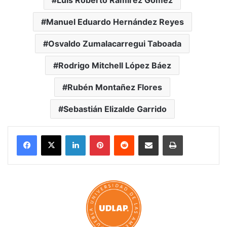
Manuel Eduardo Hernández Reyes
Osvaldo Zumalacarregui Taboada
Rodrigo Mitchell López Báez
Rubén Montañez Flores
Sebastián Elizalde Garrido
LinkedIn
Pinterest
Reddit
Share via Email
Print