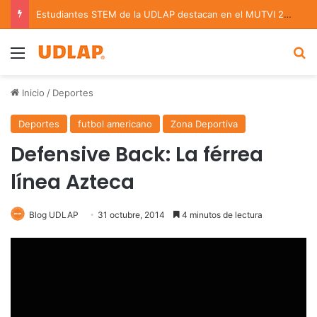
Estudiantes STEM de la UDLAP destacan en el MUTVI 2026
Menu
B
Inicio
/
Deportes
Deportes
futbol americano
Zona Deportiva
Defensive Back: La férrea
línea Azteca
Blog UDLAP
31 octubre, 2014
4 minutos de lectura