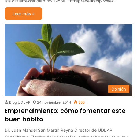
isis.gutierrez@udlap.mx Global Entrepreneurship Week…
Leer más »
Opinión
Blog UDLAP
24 noviembre, 2014
853
Emprendimiento: cómo fomentar este
buen hábito
Dr. Juan Manuel San Martín Reyna Director de UDLAP