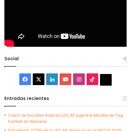
Social
Facebook
X
LinkedIn
YouTube
Instagram
TikTok
Thread
Entradas recientes
Coach de Escuelas Aztecas UDLAP jugará el Mundial de Flag
Football en Alemania
Estudiantes STEM de la UDLAP destacan en el MUTVI 2026