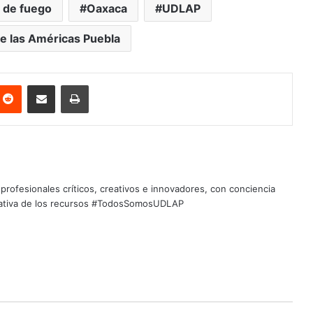
 de fuego
Oaxaca
UDLAP
e las Américas Puebla
nterest
Reddit
Share via Email
Print
profesionales críticos, creativos e innovadores, con conciencia
quitativa de los recursos #TodosSomosUDLAP