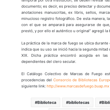
temporal por otra institución, se deben revisar las
documento; es decir, es preciso detectar y docume
anotaciones manuscritas, ex libris, sellos, mar
minucioso registro fotográfico. De esta manera, l
con el que se amparará para asegurarse de que
prestó, y por ello el auténtico u original” agregó la
La práctica de la marca de fuego se ubica durante 
indica que su uso se inició hacia la segunda mitad 
XIX. Dicha
práctica
encontró acogida en las bi
dependientes del clero secular.
El Catálogo Colectivo de Marcas de Fuego est
procedencias del
Consorcio de Bibliotecas Europ
siguiente link:
http://www.marcasdefuego.buap.mx
Biblioteca
bibliotecas
Bibl