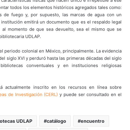
 características físicas que hacen único e irrepetible a ese
ntar todos los elementos históricos agregados tales como:
cas de fuego y, por supuesto, las marcas de agua con un
a institución emitirá un documento que es el respaldo legal
, al momento de que sea devuelto, sea el mismo que se
 bibliotecaria UDLAP.
el periodo colonial en México, principalmente. La evidencia
del siglo XVI y perduró hasta las primeras décadas del siglo
bliotecas conventuales y en instituciones religiosas
á actualmente inscrito en los recursos en línea sobre
eas de Investigación (CERL)
y puede ser consultado en el
iotecas UDLAP
catálogo
encuentro