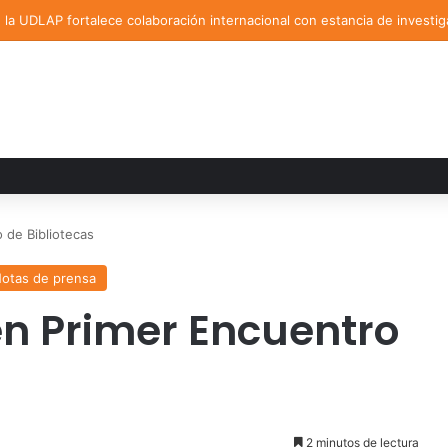
la UDLAP fortalece colaboración internacional con estancia de investig
 de Bibliotecas
otas de prensa
en Primer Encuentro
2 minutos de lectura