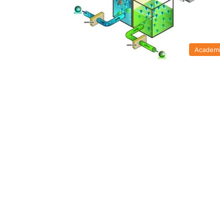
Academ