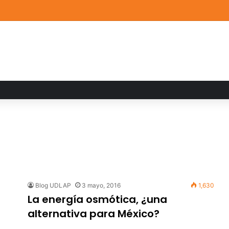
de Arte UDLAP fortalece su acervo con nuevas obras de artistas emerg
a
Blog UDLAP
3 mayo, 2016
1,630
La energía osmótica, ¿una
alternativa para México?