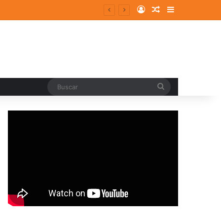
Log In
Random Article
Sidebar
entes y consolidados
Buscar