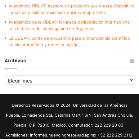
Académica UDLAP asesora un proyecto que creará dispositivo
capaz de clasificar episodios ansioso-depresivos
Académico de la UDLAP fortalece colaboración internacional
con estancia de investigación en Argentina
La UDLAP, punto de encuentro para el intercambio científico
en bioinformática y redes complejas
Archivos
Archivos
Derechos Reservados © 2024. Universidad de las Américas
Puebla. Ex hacienda Sta. Catarina Mártir S/N. San Andrés Cholula,
Puebla. C.P. 72810. México. Conmutador: 222 229 20 00 |
Admisiones: informes.nuevoingreso@udlap.mx +52 222 229 2112,