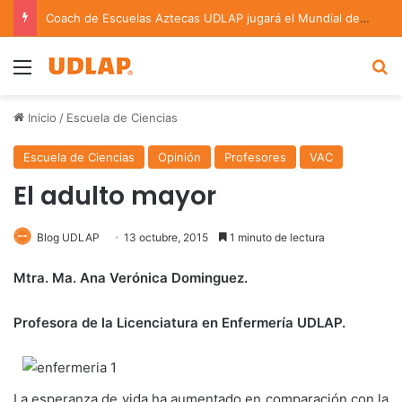
Coach de Escuelas Aztecas UDLAP jugará el Mundial de Flag Football en Alemania
Menu
B
Inicio
/
Escuela de Ciencias
Escuela de Ciencias
Opinión
Profesores
VAC
El adulto mayor
Blog UDLAP
13 octubre, 2015
1 minuto de lectura
Mtra. Ma. Ana Verónica Dominguez.
Profesora de la Licenciatura en Enfermería UDLAP.
La esperanza de vida ha aumentado en comparación con la