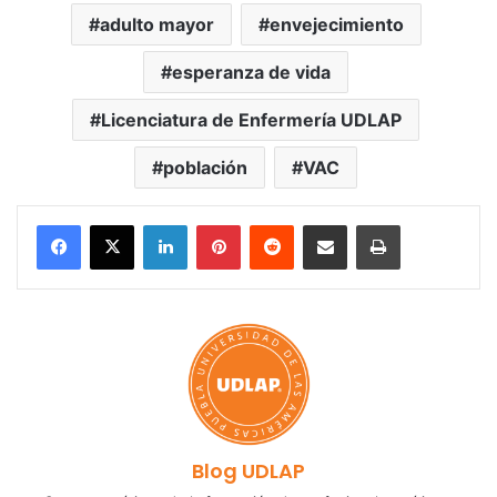
adulto mayor
envejecimiento
esperanza de vida
Licenciatura de Enfermería UDLAP
población
VAC
LinkedIn
Pinterest
Reddit
Share via Email
Print
Blog UDLAP