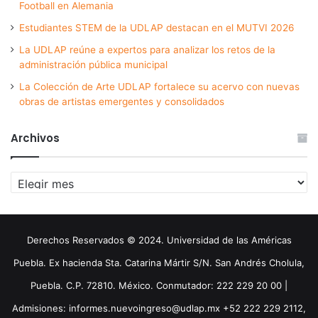
Football en Alemania
Estudiantes STEM de la UDLAP destacan en el MUTVI 2026
La UDLAP reúne a expertos para analizar los retos de la
administración pública municipal
La Colección de Arte UDLAP fortalece su acervo con nuevas
obras de artistas emergentes y consolidados
Archivos
Archivos
Derechos Reservados © 2024. Universidad de las Américas
Puebla. Ex hacienda Sta. Catarina Mártir S/N. San Andrés Cholula,
Puebla. C.P. 72810. México. Conmutador: 222 229 20 00 |
Admisiones: informes.nuevoingreso@udlap.mx +52 222 229 2112,